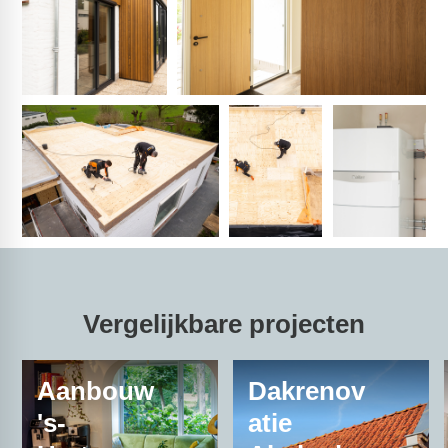
Vergelijkbare projecten
Aanbouw
Dakrenov
's-
atie