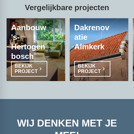
Vergelijkbare projecten
Aanbouw
Dakrenov
's-
atie
Hertogen
Almkerk
bosch
BEKIJK
BEKIJK
PROJECT
PROJECT
WIJ DENKEN MET JE