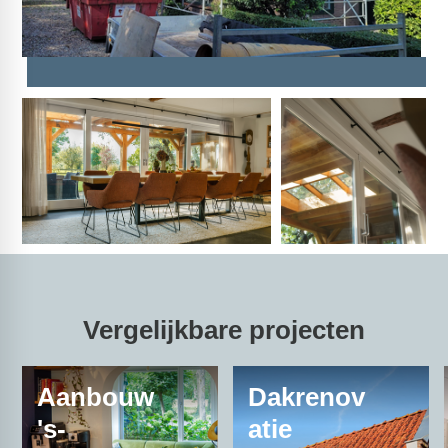
Vergelijkbare projecten
Aanbouw
Dakrenov
's-
atie