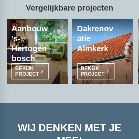
Vergelijkbare projecten
Aanbouw
Dakrenov
's-
atie
Hertogen
Almkerk
bosch
BEKIJK
BEKIJK
PROJECT
PROJECT
WIJ DENKEN MET JE